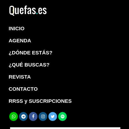
Saltar
Saltar
a
al
Quefas
la
contenido
INICIO
navegación
principal
principal
AGENDA
¿DÓNDE ESTÁS?
¿QUÉ BUSCAS?
REVISTA
CONTACTO
RRSS y SUSCRIPCIONES
Buscar