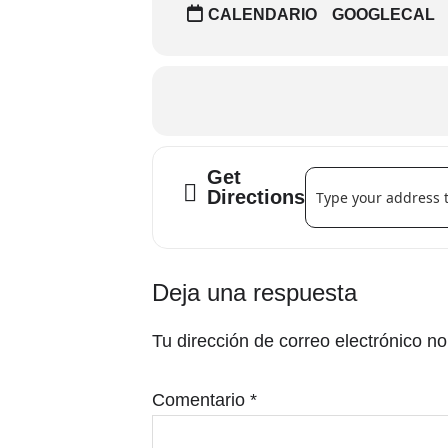
CALENDARIO
GOOGLECAL
Get
Address - ARA MALIK
Directions
Interacciones
Deja una respuesta
con
Tu dirección de correo electrónico no
los
lectores
Comentario
*