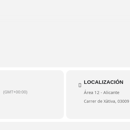
esentación. El violinista español de origen libanés y ascendencia 
de todo el mundo. En esta ocasión, vuelve a Alicante con su violín
 llevado a recorrer desde la Ópera de Dubai a Michoacán en México
LOCALIZACIÓN
(GMT+00:00)
Área 12 - Alicante
Carrer de Xàtiva, 03009