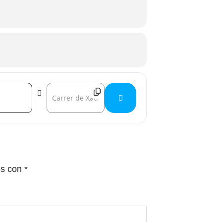
Destination Address - ARA MALIKIAN []
os con
*