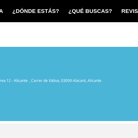
A
¿DÓNDE ESTÁS?
¿QUÉ BUSCAS?
REVI
rea 12 - Alicante
, Carrer de Xàtiva, 03009 Alacant, Alicante