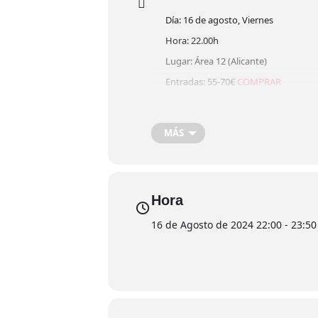
Día: 16 de agosto, Viernes
Hora: 22.00h
Lugar: Área 12 (Alicante)
Entradas: 55-70€
COMPRAR
Ara Malikian
apenas necesita ya pr
entradas’ en auditorios y teatros 
MÁS
único, íntimo y personal que le ha
Hora
16 de Agosto de 2024 22:00 - 23:50