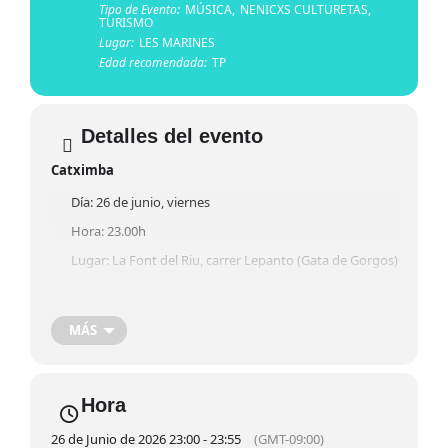
Tipo de Evento:
MÚSICA,
NENICXS CULTURETAS,
TURISMO
Lugar:
LES MARINES
Edad recomendada:
TP
Detalles del evento
Catximba
Día: 26 de junio, viernes
Hora: 23.00h
Lugar: La Font del Riu, carrer Lepanto (Gata de Gorgos)
CONCIERTO
Entrada libre
MÁS
Tras la actuación de La Señora, la noche continuará en La
Font del Riu con el concierto de
Catximba
.
Hora
26 de Junio de 2026 23:00 - 23:55
(GMT-09:00)