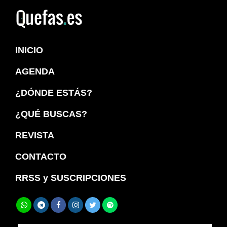
Saltar
Saltar
a
al
Quefas
la
contenido
INICIO
navegación
principal
principal
AGENDA
¿DÓNDE ESTÁS?
¿QUÉ BUSCAS?
REVISTA
CONTACTO
RRSS y SUSCRIPCIONES
Buscar