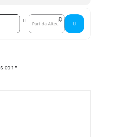
Destination Address - Gatetemón []
os con
*