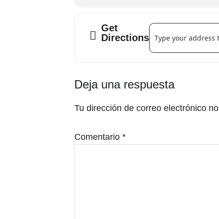
Get
Address - Gatetemón 
Directions
Interacciones
Deja una respuesta
con
Tu dirección de correo electrónico no
los
lectores
Comentario
*