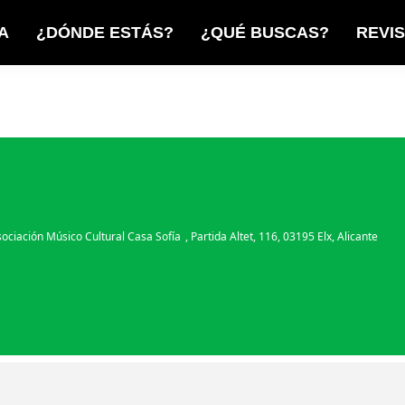
A
¿DÓNDE ESTÁS?
¿QUÉ BUSCAS?
REVI
ociación Músico Cultural Casa Sofía
, Partida Altet, 116, 03195 Elx, Alicante