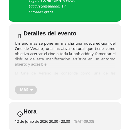
Lugar:
ELCHE - SANTA POLA
Edad recomendada:
TP
Entradas
gratis
Detalles del evento
Un año más se pone en marcha una nueva edición del
Cine de Verano, una iniciativa cultural que tiene como
objetivo acercar el cine a toda la población y fomentar el
disfrute de esta manifestación artística en un entorno
abierto y accesible.
El Cine de Verano se consolida como una de las
actividades más esperadas de la programación estival,
ofreciendo a vecinos y visitantes la oportunidad de
disfrutar de proyecciones al aire libre en un ambiente
MÁS
agradable y familiar. La programación incluye películas de
distintas temáticas, géneros y estilos, con el propósito de
acercar al público las diferentes vertientes del cine y
promover el acceso a la cultura para todas las edades.
Hora
El programa se desarrollará los días 12 de junio, 23 de julio
12 de Junio de 2026 20:30 - 23:00
(GMT-09:00)
y 4, 7, 14, 21 y 28 de agosto, con una variada selección de
películas de temática familiar, infantil y juvenil, pensadas