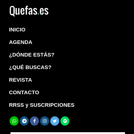
Saltar
Saltar
a
al
Quefas
la
contenido
INICIO
navegación
principal
principal
AGENDA
¿DÓNDE ESTÁS?
¿QUÉ BUSCAS?
REVISTA
CONTACTO
RRSS y SUSCRIPCIONES
Buscar