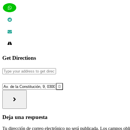
Get Directions
Address
-
Concierto
Destination
en
Address
Entre
-
Bambalinas
Concierto
[]
en
Entre
Interacciones
Bambalinas
Deja una respuesta
[]
con
Tu dirección de correo electrónico no será publicada.
Los campos obli