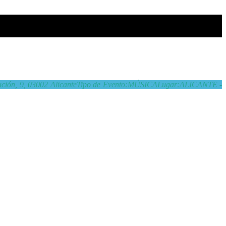
tución, 9, 03002 Alicante
Tipo de Evento:
MÚSICA
Lugar:
ALICANTE -