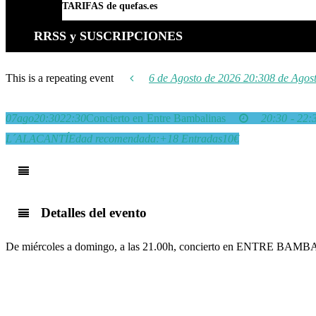
TARIFAS de quefas.es
RRSS y SUSCRIPCIONES
This is a repeating event
6 de Agosto de 2026 20:30
8 de Agos
07
ago
20:30
22:30
Concierto en Entre Bambalinas
20:30 - 22:
L´ALACANTÍ
Edad recomendada:
+18
Entradas
10€
Detalles del evento
De miércoles a domingo, a las 21.00h, concierto en ENTRE BA