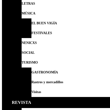
LETRAS
MÚSICA
EL BUEN VIGÍA
FESTIVALES
NENICXS
SOCIAL
TURISMO
GASTRONOMÍA
Rastros y mercadillos
Visitas
REVISTA