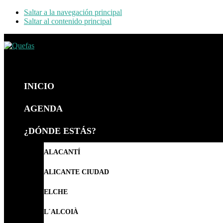
Saltar a la navegación principal
Saltar al contenido principal
Quefas
INICIO
AGENDA
¿DÓNDE ESTÁS?
ALACANTÍ
ALICANTE CIUDAD
ELCHE
L´ALCOIÀ