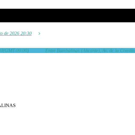
to de 2026 20:30
30
(GMT-09:00)
Entre Bambalinas (Alicante)
, Av. de la Consti
MBALINAS