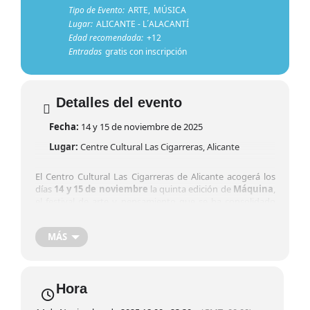
Tipo de Evento:
ARTE,
MÚSICA
Lugar:
ALICANTE - L´ALACANTÍ
Edad recomendada:
+12
Entradas
gratis con inscripción
Detalles del evento
Fecha:
14 y 15 de noviembre de 2025
Lugar:
Centre Cultural Las Cigarreras, Alicante
El Centro Cultural Las Cigarreras de Alicante acogerá los
días
14 y 15 de noviembre
la quinta edición de
Máquina
,
el festival de arte y pensamiento que se ha consolidado
como uno de los espacios más singulares para descubrir
nuevos lenguajes en la música, la performance y la
MÁS
creación contemporánea.
La cita reunirá a
más de veinte artistas
con el propósito
de visibilizar propuestas emergentes y experimentales de
la escena actual, reforzando su ya característico enfoque
Hora
hacia el público joven. Conciertos, performances, talleres e