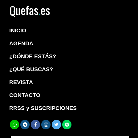
Saltar
Saltar
a
al
Quefas
la
contenido
INICIO
navegación
principal
principal
AGENDA
¿DÓNDE ESTÁS?
¿QUÉ BUSCAS?
REVISTA
CONTACTO
RRSS y SUSCRIPCIONES
Buscar