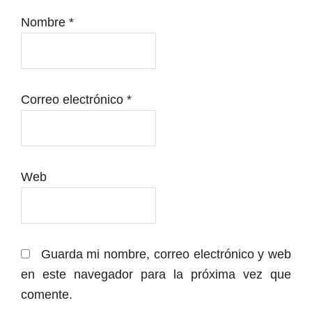
Héctor Fuertes
18:00 a18:50 horas
Nombre
*
Performance ‘Ultra Femme Frequencies’
Meritxell de Soto
20:15 a 21:15 horas
Sesión DJ Las precarias de Torrevieja
20:00 a 21:00 horas
Correo electrónico
*
Concierto Gazella
21:30 a 22:15 horas
Concierto Svsto
22:30 a 23:30 horas
Web
Guarda mi nombre, correo electrónico y web
en este navegador para la próxima vez que
comente.