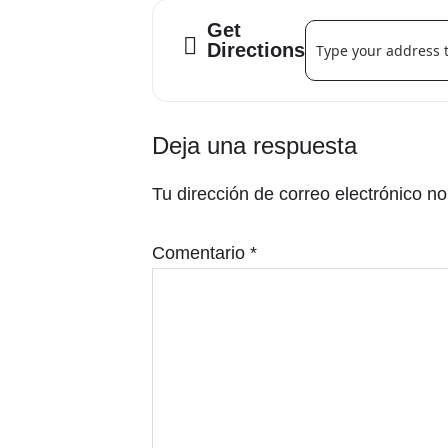
Get
Address - #family val
Directions
Interacciones
Deja una respuesta
con
Tu dirección de correo electrónico no
los
lectores
Comentario
*