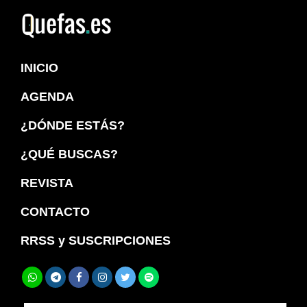
Saltar
Saltar
a
al
Quefas
la
contenido
INICIO
navegación
principal
principal
AGENDA
¿DÓNDE ESTÁS?
¿QUÉ BUSCAS?
REVISTA
CONTACTO
RRSS y SUSCRIPCIONES
Buscar