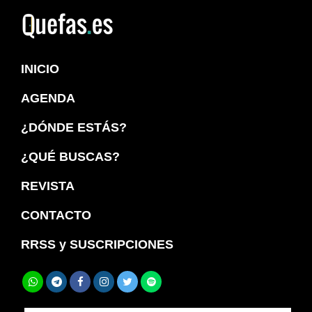
Saltar
Saltar
a
al
Quefas
la
contenido
INICIO
navegación
principal
principal
AGENDA
¿DÓNDE ESTÁS?
¿QUÉ BUSCAS?
REVISTA
CONTACTO
RRSS y SUSCRIPCIONES
Buscar