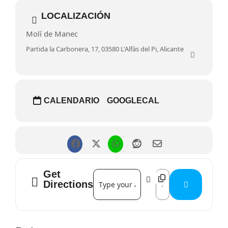
LOCALIZACIÓN
Molí de Manec
Partida la Carbonera, 17, 03580 L'Alfàs del Pi, Alicante
CALENDARIO
GOOGLECAL
Get
Address - Visita al Molí de Mànec []
Destination Address -
Directions