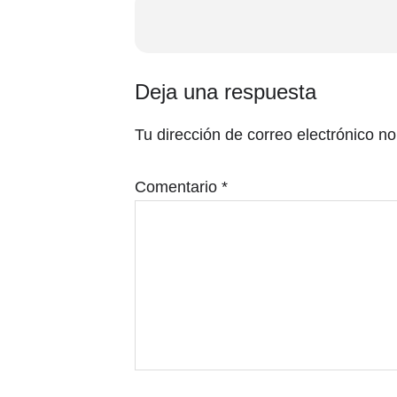
Interacciones
Deja una respuesta
con
Tu dirección de correo electrónico no
los
lectores
Comentario
*