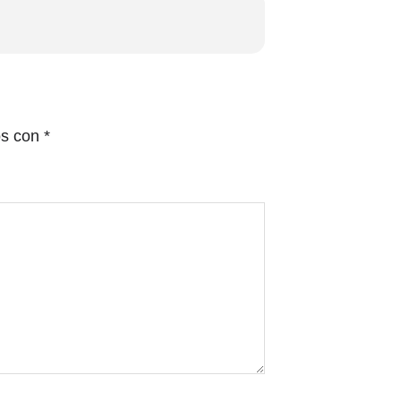
os con
*