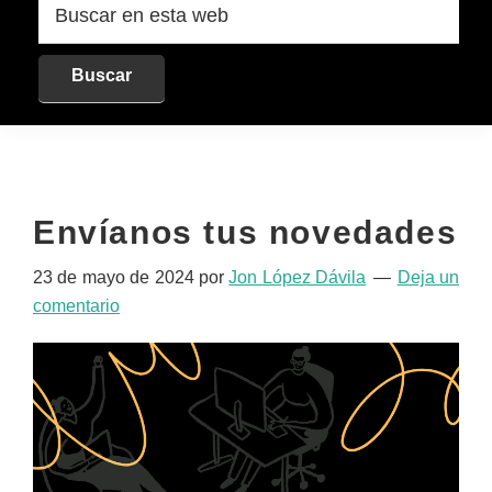
en
esta
web
Envíanos tus novedades
23 de mayo de 2024
por
Jon López Dávila
Deja un
comentario