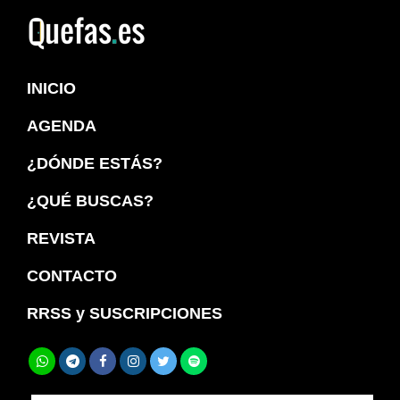
Saltar
Saltar
a
al
Quefas
la
contenido
INICIO
navegación
principal
principal
AGENDA
¿DÓNDE ESTÁS?
¿QUÉ BUSCAS?
REVISTA
CONTACTO
RRSS y SUSCRIPCIONES
Buscar