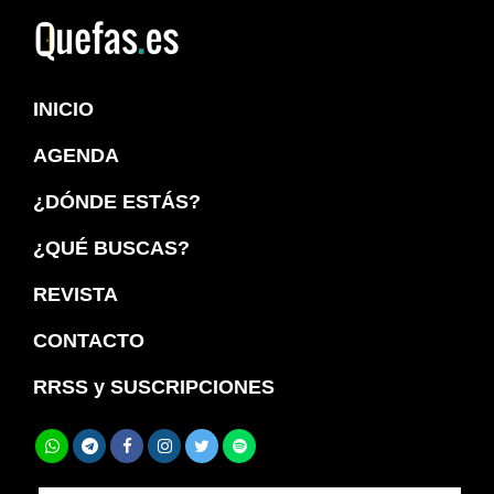
Saltar
Saltar
a
al
Quefas
la
contenido
INICIO
navegación
principal
principal
AGENDA
¿DÓNDE ESTÁS?
¿QUÉ BUSCAS?
REVISTA
CONTACTO
RRSS y SUSCRIPCIONES
Buscar