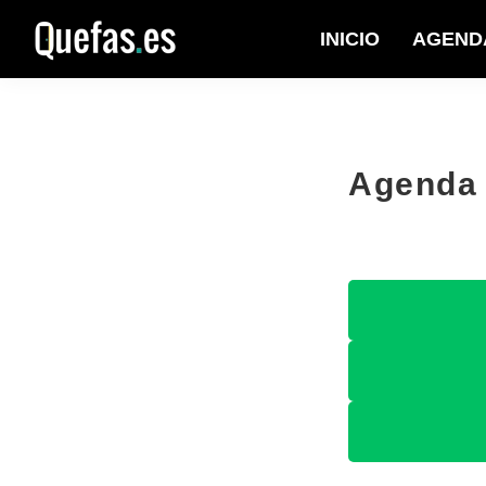
Saltar
Saltar
INICIO
AGEND
a
al
Quefas
la
contenido
navegación
principal
principal
Agenda 