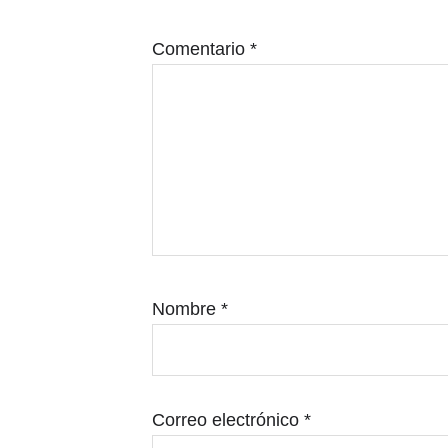
los
lectores
Comentario
*
Nombre
*
Correo electrónico
*