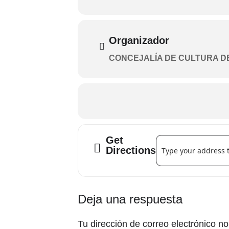
Diseño de luces y dirección técnica:
Vídeo: Hilda Pérez
Voz en off: Ana María Martínez
Dirección: Conchi Rodríguez
Organizador
CONCEJALÍA DE CULTURA D
Get
Address - ALACANT A
Directions
Interacciones
Deja una respuesta
con
Tu dirección de correo electrónico no