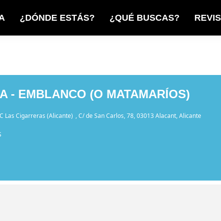
A
¿DÓNDE ESTÁS?
¿QUÉ BUSCAS?
REVI
A - EMBLANCO (O MATAMARÍOS)
C Las Cigarreras (Alicante)
, C/ de San Carlos, 78, 03013 Alacant, Alicante
S