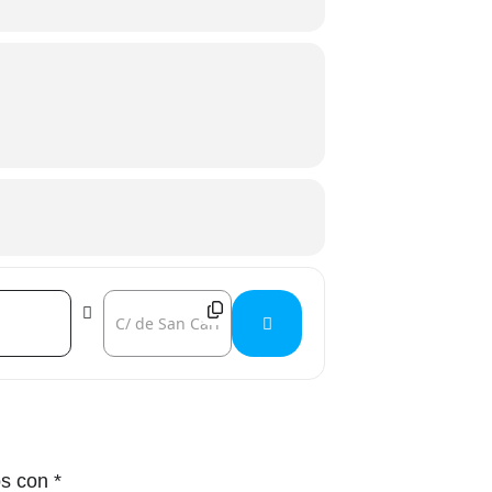
Destination Address - ALACANT A ESCENA - Emblanco
os con
*