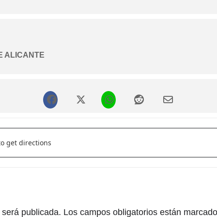
 Andrea Martínez
E ALICANTE
 ESCENA - Emblanco (o Matamaríos) []
 será publicada.
Los campos obligatorios están marcad