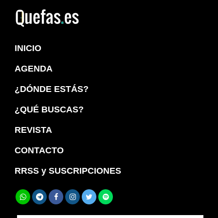
Saltar
Saltar
a
al
Quefas
la
contenido
INICIO
navegación
principal
principal
AGENDA
¿DÓNDE ESTÁS?
¿QUÉ BUSCAS?
REVISTA
CONTACTO
RRSS y SUSCRIPCIONES
Buscar