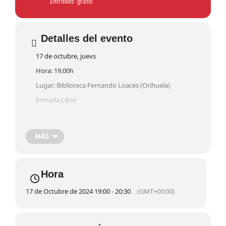
Entradas
gratis
Detalles del evento
17 de octubre, juevs
Hora: 19.00h
Lugar: Biblioteca Fernando Loaces (Orihuela)
Entrada Libre
Conferencia: Arte y memoria, adquisición por CRC de dos
bocetos del Siglo XVIII, de la vida de San José. Intervienen:
MÁS
Jorge Belmonte Bas y Elisa Martínez Zerón. Se realizará en
la sala histórica de la Biblioteca.
Hora
17 de Octubre de 2024 19:00 - 20:30
(GMT+00:00)