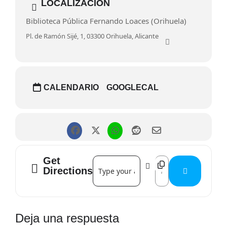
LOCALIZACIÓN
Biblioteca Pública Fernando Loaces (Orihuela)
Pl. de Ramón Sijé, 1, 03300 Orihuela, Alicante
CALENDARIO
GOOGLECAL
Get
Address - Arte y memoria []
Destination Address 
Directions
Interacciones
Deja una respuesta