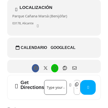
Ven a pasear, disfrutar y apoyar el talento de tu tierra.
LOCALIZACIÓN
¡Un plan perfecto para toda la familia!
Parque Cañana Marsà (Benijófar)
03178, Alicante
CALENDARIO
GOOGLECAL
Get
Address - Beniarte []
Destination Address -
Directions