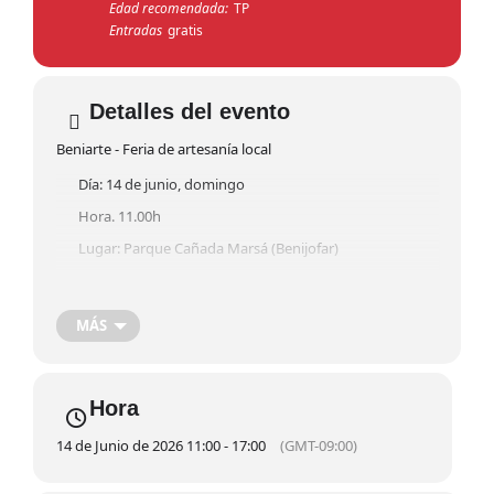
Edad recomendada:
TP
Entradas
gratis
Detalles del evento
Beniarte - Feria de artesanía local
Día: 14 de junio, domingo
Hora. 11.00h
Lugar: Parque Cañada Marsá (Benijofar)
Entrada Libre
MÁS
Este domingoo, el Parque Cañada Marsá se llena de vida,
creatividad y sabor.
De 11:00 a 17:00h
Hora
Artesanía local única
14 de Junio de 2026 11:00 - 17:00
(GMT-09:00)
Food trucks
Talleres para descubrir y crear