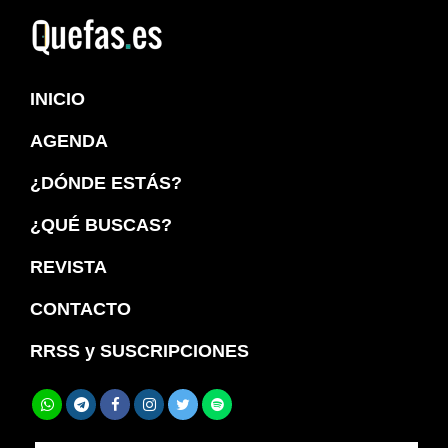
Saltar
Saltar
a
al
Quefas
la
contenido
INICIO
navegación
principal
principal
AGENDA
¿DÓNDE ESTÁS?
¿QUÉ BUSCAS?
REVISTA
CONTACTO
RRSS y SUSCRIPCIONES
Buscar