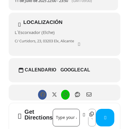
11 de Julio de 2025 22:00 - 23:50
(GMT-09:00)
LOCALIZACIÓN
L´Escorxador (Elche)
C/ Curtidors, 23, 03203 Elx, Alicante
CALENDARIO
GOOGLECAL
Get
Address - Cinema D´Estiu en l´Escorxado
Destination Address -
Directions