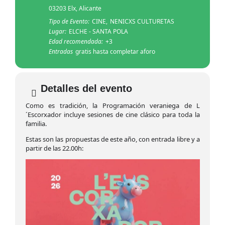
03203 Elx, Alicante
Tipo de Evento:
CINE,
NENICXS CULTURETAS
Lugar:
ELCHE - SANTA POLA
Edad recomendada:
+3
Entradas
gratis hasta completar aforo
Detalles del evento
Como es tradición, la Programación veraniega de L
´Escorxador incluye sesiones de cine clásico para toda la
familia.
Estas son las propuestas de este año, con entrada libre y a
partir de las 22.00h: