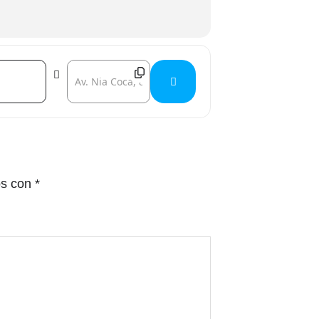
Destination Address - Club de lectura []
os con
*