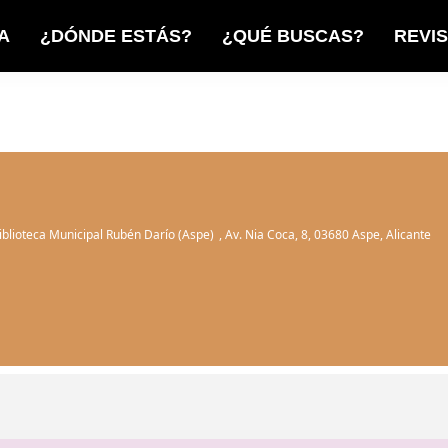
A
¿DÓNDE ESTÁS?
¿QUÉ BUSCAS?
REVI
iblioteca Municipal Rubén Darío (Aspe)
, Av. Nia Coca, 8, 03680 Aspe, Alicante