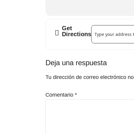
Get
Address - Club de lec
Directions
Interacciones
Deja una respuesta
con
Tu dirección de correo electrónico no
los
lectores
Comentario
*