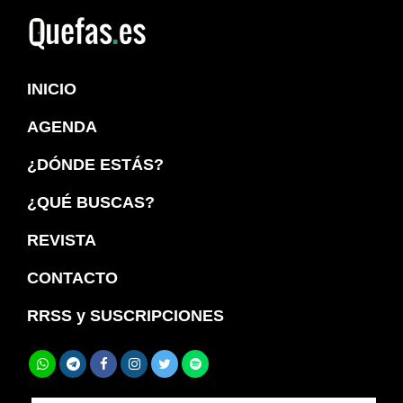
Saltar
Saltar
a
al
Quefas
la
contenido
INICIO
navegación
principal
principal
AGENDA
¿DÓNDE ESTÁS?
¿QUÉ BUSCAS?
REVISTA
CONTACTO
RRSS y SUSCRIPCIONES
Buscar