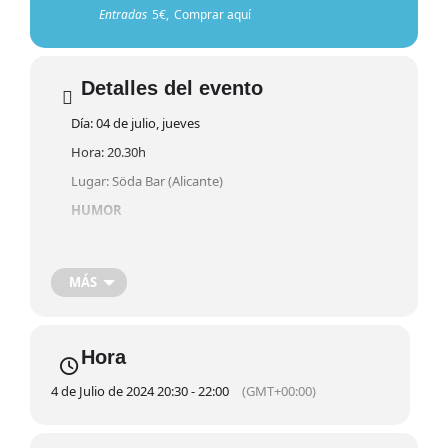
Entradas
5€,
Comprar aquí
Detalles del evento
Día: 04 de julio, jueves
Hora: 20.30h
Lugar: Söda Bar (Alicante)
HUMOR
Entradas 5€
COMPRAR
Noche de humor presentada por Lionel Mandrake. DE
MÁS
BROCHA GORDA es un open mic de comedia
protagonizado por Luz Sánchez, Pepe Herández, Nía,
Trino y Paco Tako.
Hora
4 de Julio de 2024 20:30 - 22:00
(GMT+00:00)