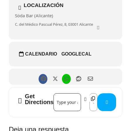
LOCALIZACIÓN
Söda Bar (Alicante)
C. del Médico Pascual Pérez, 8, 03001 Alicante
CALENDARIO
GOOGLECAL
Get
Address - de brocha gorda []
Destination Address 
Directions
Interacciones
Deja una respuesta