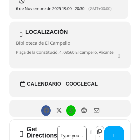
Literatura Hispanoamericana y directora del
6 de Noviembre de 2025 19:00 - 20:30
(GMT+00:00)
Departamento de Filología Española, Lingüística General y
Teoría de la Literatura (Universidad de Alicante).
Presenta y modera:
Catalina Iliescu, Vicerrectora de
Cultura (Universidad de Alicante).
LOCALIZACIÓN
Entrada libre limitada al aforo de la sala
Biblioteca de El Campello
Sesión bilingüe valenciano/castellano. A partir de 3 años.
Plaça de la Constitució, 4, 03560 El Campello, Alicante
CALENDARIO
GOOGLECAL
Get
Address - Rafael Altamira: la obra liter
Destination Address -
Directions