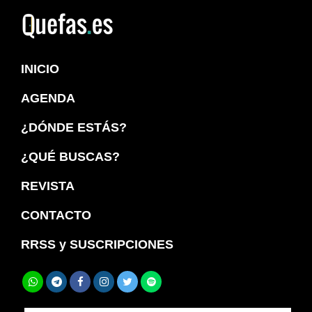
Saltar
Saltar
a
al
Quefas
la
contenido
INICIO
navegación
principal
principal
AGENDA
¿DÓNDE ESTÁS?
¿QUÉ BUSCAS?
REVISTA
CONTACTO
RRSS y SUSCRIPCIONES
Buscar