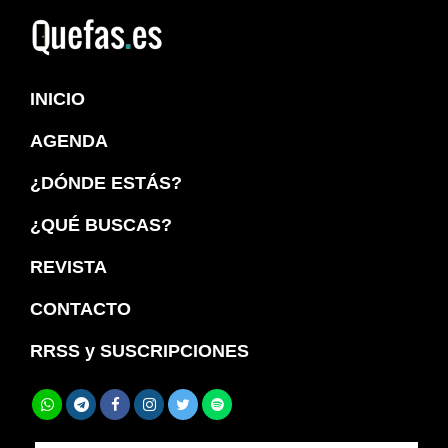
Saltar
Saltar
a
al
Quefas
la
contenido
INICIO
navegación
principal
principal
AGENDA
¿DÓNDE ESTÁS?
¿QUÉ BUSCAS?
REVISTA
CONTACTO
RRSS y SUSCRIPCIONES
Buscar