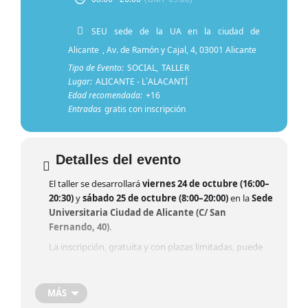
SEU sede de la UA en la ciudad de
Alicante
, Av. de Ramón y Cajal, 4, 03001 Alicante
Tipo de Evento:
SOCIAL,
TALLER
Lugar:
ALICANTE - L´ALACANTÍ
Edad recomendada:
+16
Entradas
gratis con inscripción
Detalles del evento
El taller se desarrollará
viernes 24 de octubre (16:00–
20:30)
y
sábado 25 de octubre (8:00–20:00)
en la
Sede
Universitaria Ciudad de Alicante (C/ San
Fernando, 40)
.
La inscripción, gratuita y con plazas limitadas, puede
realizarse a través del formulario disponible en
https://forms.gle/QxJDmTAESeiG6Yy78
.
MÁS
La ciudad de Alicante será escenario, por primera vez, del