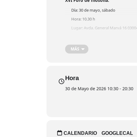
XVI Foro de filosofía:
Día: 30 de mayo, sábado
Hora: 10.30 h
Lugar: Avda. General Marvá 16 03004
Entrada Libre
MÁS
X Foro de Ciencia y Filosofía "Un
Sábado 30 de mayo de 10:30 a 20
Hora
Ponencias de la mañana de 10:30
30 de Mayo de 2026 10:30 - 20:30
CALENDARIO
GOOGLECAL