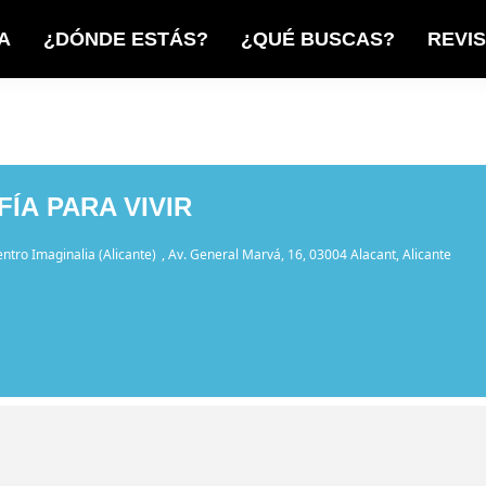
A
¿DÓNDE ESTÁS?
¿QUÉ BUSCAS?
REVI
ÍA PARA VIVIR
ntro Imaginalia (Alicante)
, Av. General Marvá, 16, 03004 Alacant, Alicante