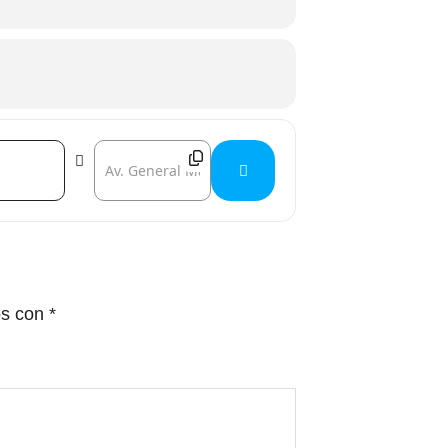
ado con el premio "Obra grabada de
rsos seres que se hallan en el
Destination Address - Curso de Filosofía para vivir []
mo eslabón de la conciencia universal
vive en nuestro interior. Ya en las
 no, los artistas también lo
monía. El Universo que conocemos, sin
os con
*