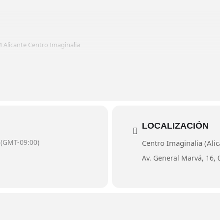
 Alicante Centro Imaginalia
iverso matemático"
:00 horas
LOCALIZACIÓN
 a 13:30 horas
(GMT-09:00)
Centro Imaginalia (Alic
Av. General Marvá, 16, 