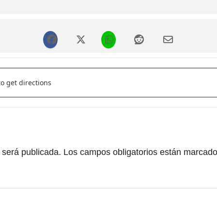
cenciado en Bellas Artes en la especialidad de pintura y Galardon
en el Arte"
"La Naturaleza dirige nuestra evolución y la de los dive
osofía para vivir []
ía como estructuradora de todas las formas.La Geometría es el últi
ntroduciendo el orden, la armonía y la belleza que nos rodea y que 
 se refleja el conocimiento de estas propiedades naturales. Y cómo
izando bellas creaciones que también irradian orden, belleza y ar
 será publicada.
Los campos obligatorios están marcad