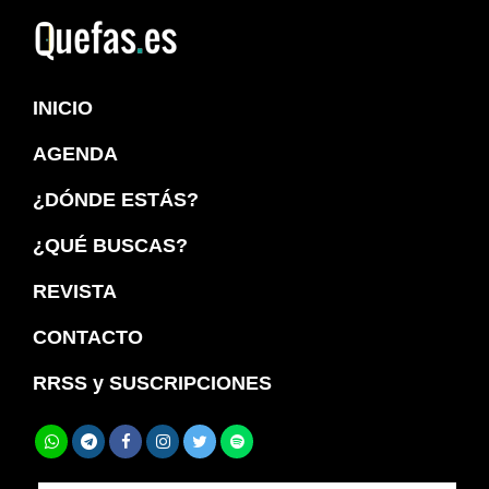
Saltar
Saltar
a
al
Quefas
la
contenido
INICIO
navegación
principal
principal
AGENDA
¿DÓNDE ESTÁS?
¿QUÉ BUSCAS?
REVISTA
CONTACTO
RRSS y SUSCRIPCIONES
Buscar