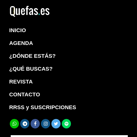
Saltar
Saltar
a
al
Quefas
la
contenido
INICIO
navegación
principal
principal
AGENDA
¿DÓNDE ESTÁS?
¿QUÉ BUSCAS?
REVISTA
CONTACTO
RRSS y SUSCRIPCIONES
Buscar