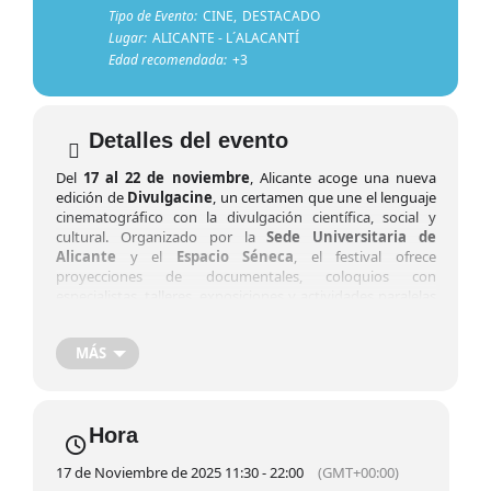
Tipo de Evento:
CINE,
DESTACADO
Lugar:
ALICANTE - L´ALACANTÍ
Edad recomendada:
+3
Detalles del evento
Del
17 al 22 de noviembre
, Alicante acoge una nueva
edición de
Divulgacine
, un certamen que une el lenguaje
cinematográfico con la divulgación científica, social y
cultural. Organizado por la
Sede Universitaria de
Alicante
y el
Espacio Séneca
, el festival ofrece
proyecciones de documentales, coloquios con
especialistas, talleres, exposiciones y actividades paralelas
dirigidas tanto al público general como a la comunidad
educativa.
MÁS
Divulgacine busca acercar la ciencia y la cultura
audiovisual a la ciudadanía desde una mirada creativa y
participativa, reivindicando el poder del cine como
herramienta de conocimiento, reflexión y transformación
Hora
social.
17 de Noviembre de 2025 11:30 - 22:00
(GMT+00:00)
[metaslider id="1160"]