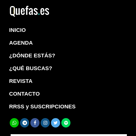
Saltar
Saltar
a
al
Quefas
la
contenido
INICIO
navegación
principal
principal
AGENDA
¿DÓNDE ESTÁS?
¿QUÉ BUSCAS?
REVISTA
CONTACTO
RRSS y SUSCRIPCIONES
Buscar