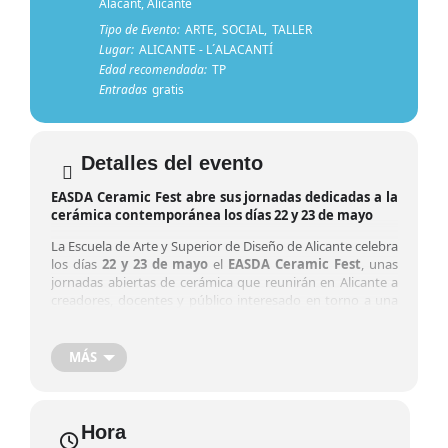
Alacant, Alicante
Tipo de Evento:
ARTE,
SOCIAL,
TALLER
Lugar:
ALICANTE - L´ALACANTÍ
Edad recomendada:
TP
Entradas
gratis
Detalles del evento
EASDA Ceramic Fest abre sus jornadas dedicadas a la
cerámica contemporánea los días 22 y 23 de mayo
La Escuela de Arte y Superior de Diseño de Alicante celebra
los días
22 y 23 de mayo
el
EASDA Ceramic Fest
, unas
jornadas abiertas de cerámica que reunirán en Alicante a
creadores, docentes y público interesado en torno a una
disciplina que vive un momento de especial expansión
dentro del arte contemporáneo, el diseño y la
investigación material.
MÁS
El encuentro propone un programa breve pero intenso,
articulado en torno a
charlas y talleres prácticos
, con la
participación de
Olga Diego, Pablo Bellot y Susana
Hora
Guerrero
, además de varios talleres centrados en