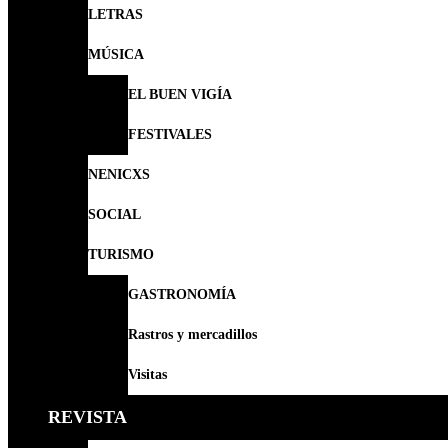
LETRAS
MÚSICA
EL BUEN VIGÍA
FESTIVALES
NENICXS
SOCIAL
TURISMO
GASTRONOMÍA
Rastros y mercadillos
Visitas
REVISTA