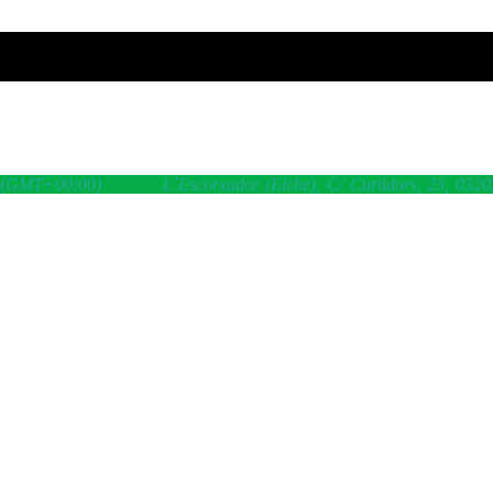
0
(GMT+00:00)
L´Escorxador (Elche)
, C/ Curtidors, 23, 0320