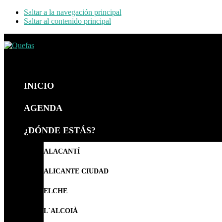
Saltar a la navegación principal
Saltar al contenido principal
Quefas
INICIO
AGENDA
¿DÓNDE ESTÁS?
ALACANTÍ
ALICANTE CIUDAD
ELCHE
L´ALCOIÀ