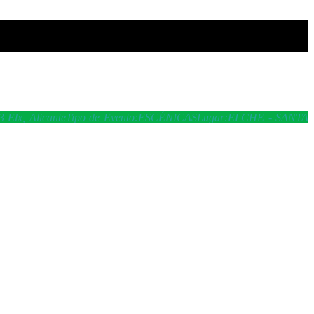
3 Elx, Alicante
Tipo de Evento:
ESCÉNICAS
Lugar:
ELCHE - SANTA