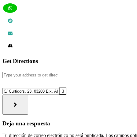
Get Directions
Address
-
El
Destination
lenguaje
Address
de
-
las
El
flores
lenguaje
[]
de
Interacciones
las
Deja una respuesta
flores
con
[]
Tu dirección de correo electrónico no será publicada.
Los campos obli