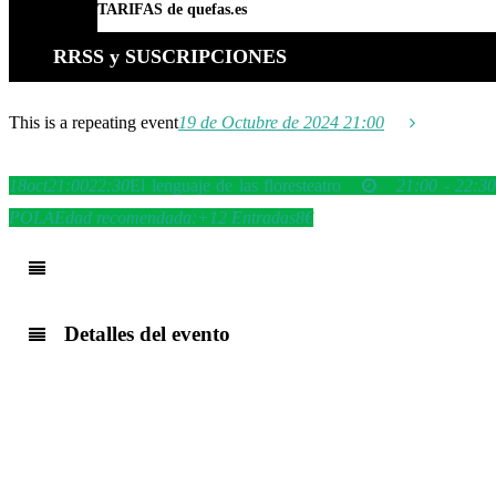
TARIFAS de quefas.es
RRSS y SUSCRIPCIONES
This is a repeating event
19 de Octubre de 2024 21:00
18
oct
21:00
22:30
El lenguaje de las flores
teatro
21:00 - 22:3
POLA
Edad recomendada:
+12
Entradas
8€
Detalles del evento