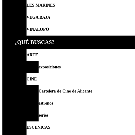
LES MARINES
VEGA BAJA
VINALOPÓ
¿QUÉ BUSCAS?
ARTE
exposiciones
CINE
Cartelera de Cine de Alicante
estrenos
series
ESCÉNICAS