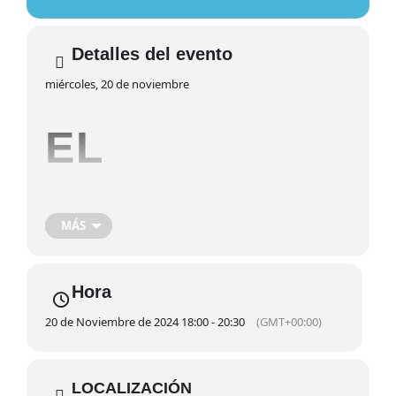
Detalles del evento
miércoles, 20 de noviembre
EL
SUSTITUTO
MÁS
Cinema al
Coixi 3ª
Hora
20 de Noviembre de 2024 18:00 - 20:30
(GMT+00:00)
edición(VISU
LOCALIZACIÓN