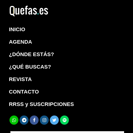
Saltar
Saltar
a
al
Quefas
la
contenido
INICIO
navegación
principal
principal
AGENDA
¿DÓNDE ESTÁS?
¿QUÉ BUSCAS?
REVISTA
CONTACTO
RRSS y SUSCRIPCIONES
Buscar