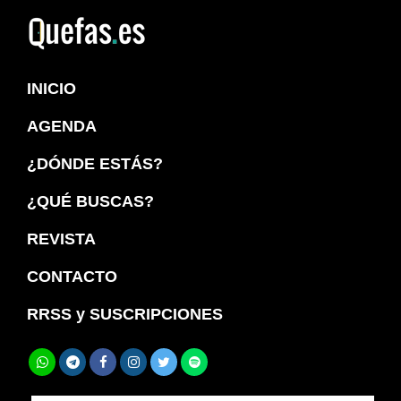
Saltar
Saltar
a
al
Quefas
la
contenido
INICIO
navegación
principal
principal
AGENDA
¿DÓNDE ESTÁS?
¿QUÉ BUSCAS?
REVISTA
CONTACTO
RRSS y SUSCRIPCIONES
Buscar