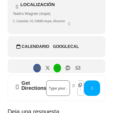
LOCALIZACIÓN
Teatro Wagner (Aspe)
C. Castelar, 10, 03680 Aspe, Alicante
CALENDARIO
GOOGLECAL
Get
Address - Entre peces y redes []
Destination Address -
Directions
Interacciones
Deja una respuesta