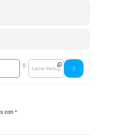
Destination Address - Escena Séneca []
os con
*