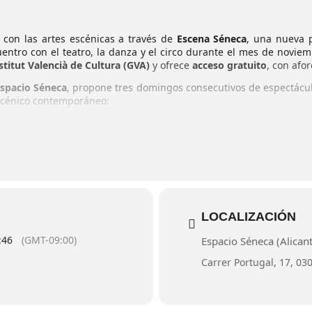
 con las artes escénicas a través de
Escena Séneca
, una nueva p
tro con el teatro, la danza y el circo durante el mes de noviemb
stitut Valencià de Cultura (GVA)
y ofrece
acceso gratuito
, con afor
spacio Séneca
, propone tres domingos consecutivos de espectácu
scénico contemporáneo:
versal”
, de
Marco Vargas y Chloé Brûlé
.
 a reflexionar sobre la condición humana y la deriva colectiva, a través del 
 Tempo Circ
.
osismo técnico se combinan en una propuesta que explora las relaciones hu
Alas Circo Teatro
.
LOCALIZACIÓN
ico y acrobacias, donde la imaginación se convierte en vehículo para la espe
:46
(GMT-09:00)
Espacio Séneca (Alican
e continuidad, como un espacio de encuentro entre público y arti
Carrer Portugal, 17, 03
à
, el ciclo refuerza la apuesta institucional por acercar las artes
 convencionales como escenarios de creación y convivencia.
eca, Alicante)