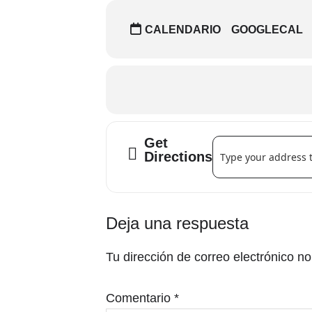
🗓️
Fechas:
1, 15 y 29 de noviembre 
🎟️
Acceso gratuito hasta completa
CALENDARIO
GOOGLECAL
Get
Address - Escena Sén
Directions
Interacciones
Deja una respuesta
con
Tu dirección de correo electrónico no
los
lectores
Comentario
*