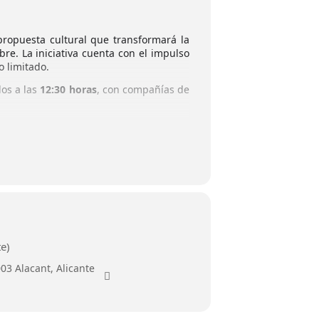
ropuesta cultural que transformará la
re. La iniciativa cuenta con el impulso
o limitado.
los a las
12:30 horas
, con compañías de
lenguaje corporal y la poesía del movimiento.
manas desde la ligereza y el juego.
ranza y la superación.
te)
stas en el corazón de Alicante. Con el
003 Alacant, Alicante
 escénicas a todos los públicos, poniendo