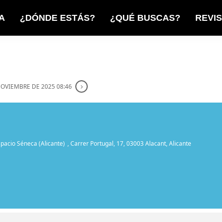
A
¿DÓNDE ESTÁS?
¿QUÉ BUSCAS?
REVI
NOVIEMBRE DE 2025 08:46
pacio Séneca (Alicante)
, Carrer Portugal, 17, 03003 Alacant, Alicante