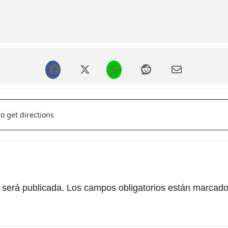
– 12:30 h
r aforo
eca []
 será publicada.
Los campos obligatorios están marcad