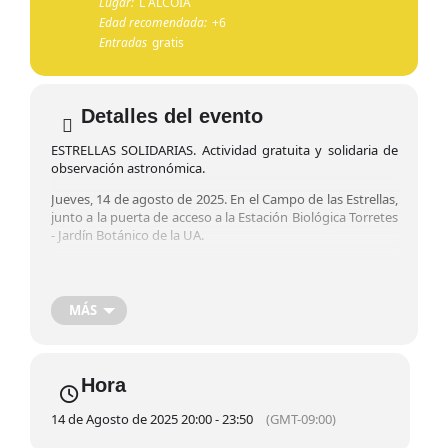
Lugar:
L´ALCOIÀ
Edad recomendada:
+6
Entradas
gratis
Detalles del evento
ESTRELLAS SOLIDARIAS. Actividad gratuita y solidaria de
observación astronómica.
Jueves, 14 de agosto de 2025. En el Campo de las Estrellas,
junto a la puerta de acceso a la Estación Biológica Torretes
- Jardín Botánico de la UA.
A partir de las 20.00 h.
👉 INSCRIPCIONES: escaneando el código QR del cartel.
MÁS
💕 Ven a ver la lluvia de meteoros "Las Perseidas" y trae
contigo alimentos no perecederos que luego se harán
entrega a personas sin recursos a través de Cáritas.
Hora
👌 Nueva colaboración con la asociación universitaria de
Astronomía de la Universidad de Alicante Ciudad de las
14 de Agosto de 2025 20:00 - 23:50
(GMT-09:00)
Estrellas - Astroingeo de Alicante