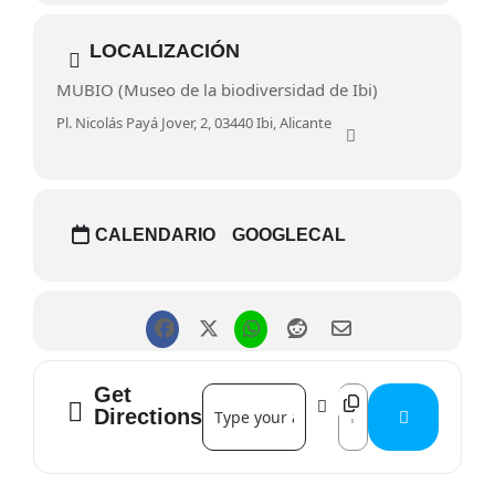
+info. medioambiente@ibi.es o 965552450 ext: 215.
LOCALIZACIÓN
MUBIO (Museo de la biodiversidad de Ibi)
Pl. Nicolás Payá Jover, 2, 03440 Ibi, Alicante
CALENDARIO
GOOGLECAL
Get
Address - Estrellas solidarias []
Destination Address - 
Directions