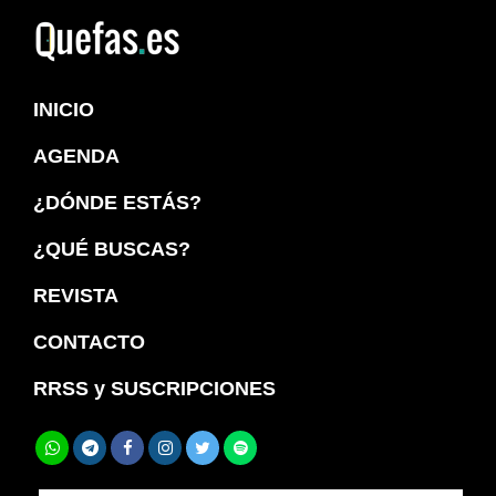
Saltar
Saltar
a
al
Quefas
la
contenido
INICIO
navegación
principal
principal
AGENDA
¿DÓNDE ESTÁS?
¿QUÉ BUSCAS?
REVISTA
CONTACTO
RRSS y SUSCRIPCIONES
Buscar