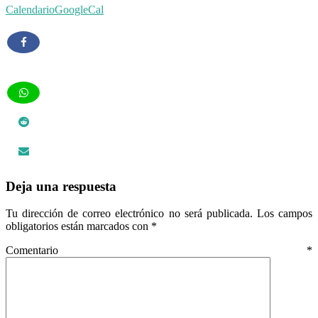
Calendario
GoogleCal
Interacciones
Deja una respuesta
con
Tu dirección de correo electrónico no será publicada.
Los campos
los
obligatorios están marcados con
*
lectores
Comentario
*