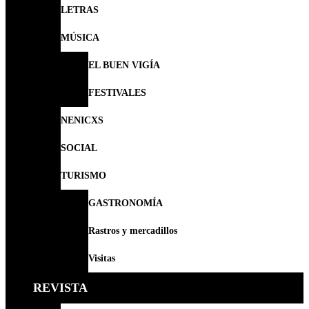
LETRAS
MÚSICA
EL BUEN VIGÍA
FESTIVALES
NENICXS
SOCIAL
TURISMO
GASTRONOMÍA
Rastros y mercadillos
Visitas
REVISTA