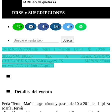
TARIFAS de quefas.es
RRSS y SUSCRIPCIONES
Buscar
en
esta
20
sep
10:00
20:00
Feria "terra i mar"
en Denia
10:00 -
web
20:00
(GMT-09:00)
Tipo de Evento:
NENICXS
CULTURETAS,
TURISMO
Lugar:
LES MARINES
Edad
recomendada:
TP
Entradas
gratis
Detalles del evento
Feria 'Terra i Mar' de agricultura y pesca, de 10 a 20 h, en la plaza
María Hervás.