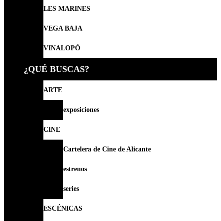
LES MARINES
VEGA BAJA
VINALOPÓ
¿QUÉ BUSCAS?
ARTE
exposiciones
CINE
Cartelera de Cine de Alicante
estrenos
series
ESCÉNICAS