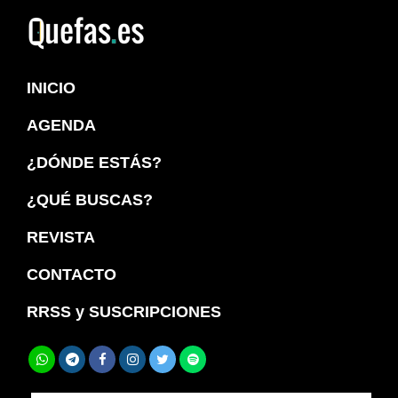
Saltar
Saltar
a
al
Quefas
la
contenido
INICIO
navegación
principal
principal
AGENDA
¿DÓNDE ESTÁS?
¿QUÉ BUSCAS?
REVISTA
CONTACTO
RRSS y SUSCRIPCIONES
Buscar