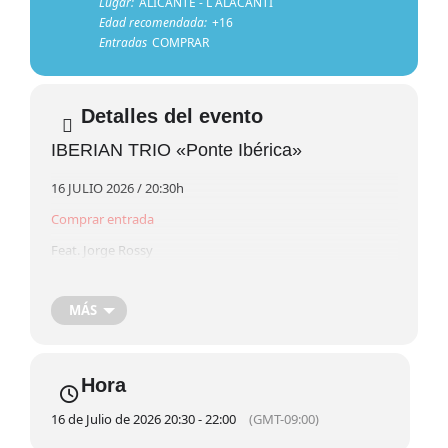
Lugar:
ALICANTE - L´ALACANTÍ
Edad recomendada:
+16
Entradas
COMPRAR
Detalles del evento
IBERIAN TRIO «Ponte Ibérica»
16 JULIO 2026 / 20:30h
Comprar entrada
Feat. Jorge Rossy
Júlio Resende, piano
Romeu Tristão, contrabajo
MÁS
Jorge Rossy, batería
Ponte Ibérica
propone un viaje sonoro donde tradición y
contemporaneidad dialogan a través del lenguaje del jazz.
Hora
El Iberian Trio construye un espacio abierto en el que la
composición y la improvisación se entrelazan con
16 de Julio de 2026 20:30 - 22:00
(GMT-09:00)
naturalidad, dando lugar a una música rica en matices y
profundamente evocadora.