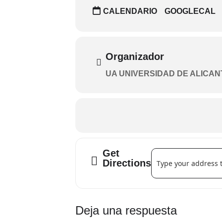
Guanajuatour 2025 se perfila así 
CALENDARIO
GOOGLECAL
relación con la literatura y su pod
académico, Alicante se viste de Mé
Organizador
UA UNIVERSIDAD DE ALICAN
Get
Address - Guanajuatou
Directions
Interacciones
Deja una respuesta