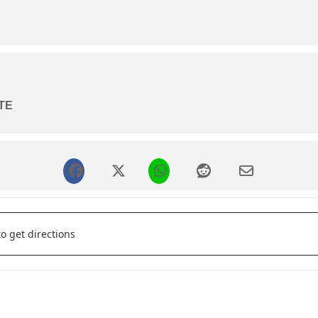
como una oportunidad única para redescubrir la profundidad estét
er para mantener vivas las tradiciones a través de la pantalla. Ent
xico durante tres días de celebración audiovisual.
TE
r - II Jornadas de cine y literatura mexicanos. []