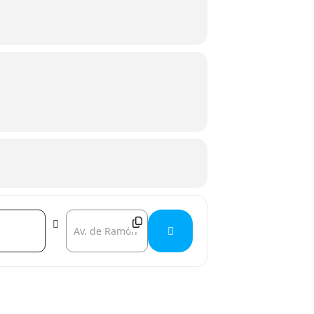
ica y filosófica del cine mexicano, su
re cempasúchiles, proyecciones y diálogo
Destination Address - Guanajuatour - II Jornadas de c