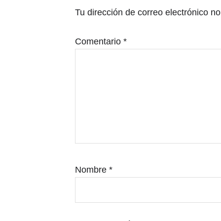
con
Tu dirección de correo electrónico no
los
lectores
Comentario
*
Nombre
*