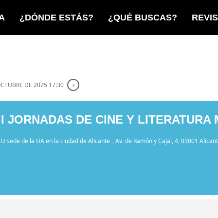
A
¿DÓNDE ESTÁS?
¿QUÉ BUSCAS?
REVI
OCTUBRE DE 2025 17:30
I JORNADAS DE CINE Y LITERATURA
U sede de la UA en la ciudad de Alicante
, Av. de Ramón y Cajal, 4, 03001 Alican