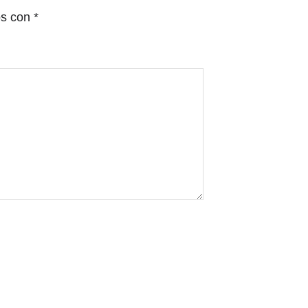
os con
*