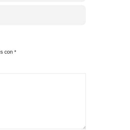
os con
*