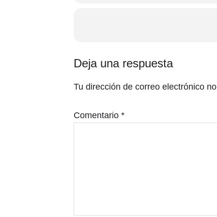
Interacciones
Deja una respuesta
con
Tu dirección de correo electrónico no
los
lectores
Comentario
*