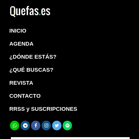
Saltar
Saltar
a
al
Quefas
la
contenido
INICIO
navegación
principal
principal
AGENDA
¿DÓNDE ESTÁS?
¿QUÉ BUSCAS?
REVISTA
CONTACTO
RRSS y SUSCRIPCIONES
Buscar