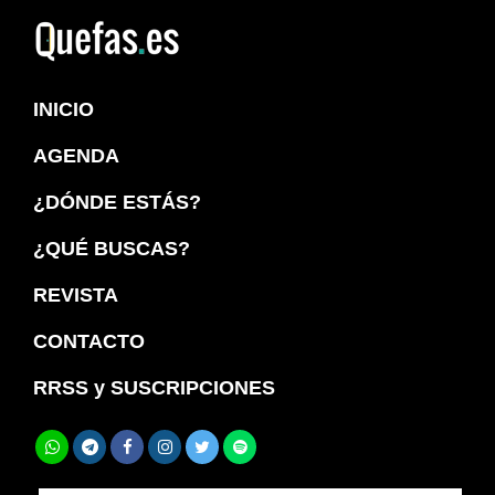
Saltar
Saltar
a
al
Quefas
la
contenido
INICIO
navegación
principal
principal
AGENDA
¿DÓNDE ESTÁS?
¿QUÉ BUSCAS?
REVISTA
CONTACTO
RRSS y SUSCRIPCIONES
Buscar