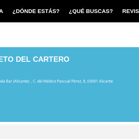
A
¿DÓNDE ESTÁS?
¿QUÉ BUSCAS?
REVI
IETO DEL CARTERO
da Bar (Alicante)
, C. del Médico Pascual Pérez, 8, 03001 Alicante