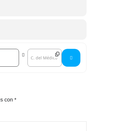
Destination Address - Jon López - El nieto del cartero 
os con
*