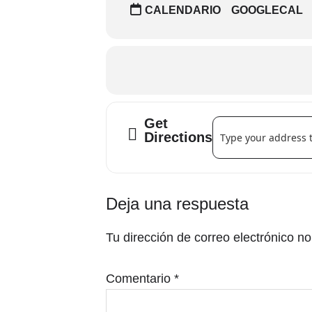
CALENDARIO
GOOGLECAL
Get
Address - Jon López - 
Directions
Interacciones
Deja una respuesta
con
Tu dirección de correo electrónico no
los
lectores
Comentario
*