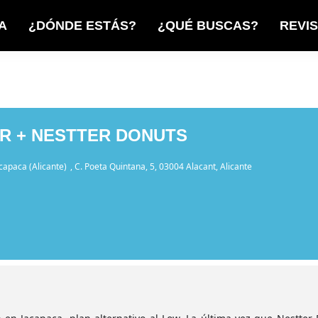
A
¿DÓNDE ESTÁS?
¿QUÉ BUSCAS?
REVI
R + NESTTER DONUTS
capaca (Alicante)
, C. Poeta Quintana, 5, 03004 Alacant, Alicante