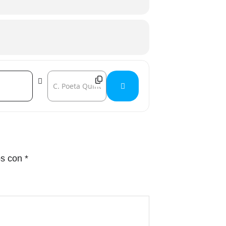
Destination Address - Kreddy Fruegger + Nestter Don
os con
*