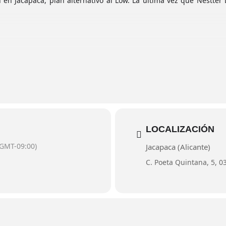
0h en Jacapaca, plan alternativo al Low. La última vez que Nestte
LOCALIZACIÓN
(GMT-09:00)
Jacapaca (Alicante)
C. Poeta Quintana, 5, 0