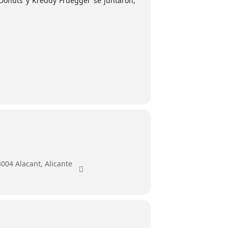
r Donuts y Kreddy Fruegger se juntaron,
3004 Alacant, Alicante