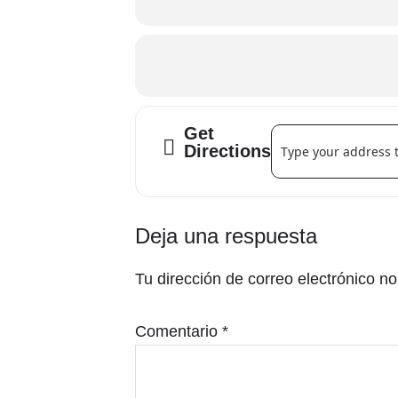
Get
Address - Kreddy Fru
Directions
Interacciones
Deja una respuesta
con
Tu dirección de correo electrónico no
los
lectores
Comentario
*