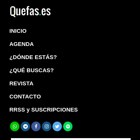
Saltar
Saltar
a
al
Quefas
la
contenido
INICIO
navegación
principal
principal
AGENDA
¿DÓNDE ESTÁS?
¿QUÉ BUSCAS?
REVISTA
CONTACTO
RRSS y SUSCRIPCIONES
Buscar