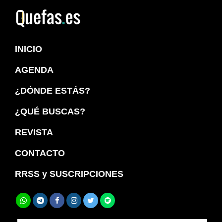
Saltar
Saltar
a
al
Quefas
la
contenido
INICIO
navegación
principal
principal
AGENDA
¿DÓNDE ESTÁS?
¿QUÉ BUSCAS?
REVISTA
CONTACTO
RRSS y SUSCRIPCIONES
Buscar