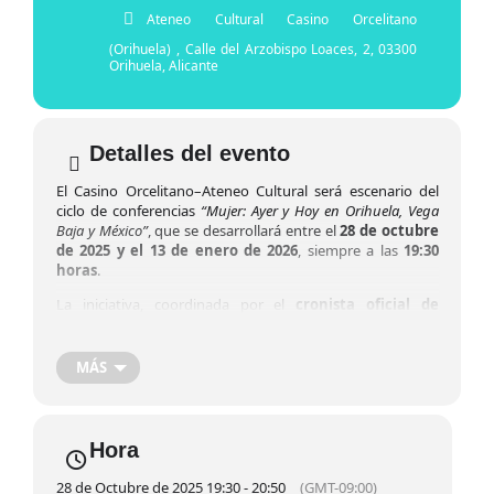
Ateneo Cultural Casino Orcelitano
(Orihuela)
, Calle del Arzobispo Loaces, 2, 03300
Orihuela, Alicante
Detalles del evento
El Casino Orcelitano–Ateneo Cultural será escenario del
ciclo de conferencias
“Mujer: Ayer y Hoy en Orihuela, Vega
Baja y México”
, que se desarrollará entre el
28 de octubre
de 2025 y el 13 de enero de 2026
, siempre a las
19:30
horas
.
La iniciativa, coordinada por el
cronista oficial de
Orihuela, Antonio Luis Galiano Pérez
, se enmarca en el
contexto del
Hermanamiento entre las ciudades de
Orihuela y Zacatecas (México)
. Organizado por la
MÁS
Cátedra Loazes
, en colaboración con el
Ayuntamiento
de Orihuela
, este ciclo celebra su
tercera edición
con el
objetivo de poner en valor el papel histórico, social y
cultural de la mujer en ambos territorios.
Hora
La
directora de la Cátedra Loazes, Maribel Peñalver
28 de Octubre de 2025 19:30 - 20:50
(GMT-09:00)