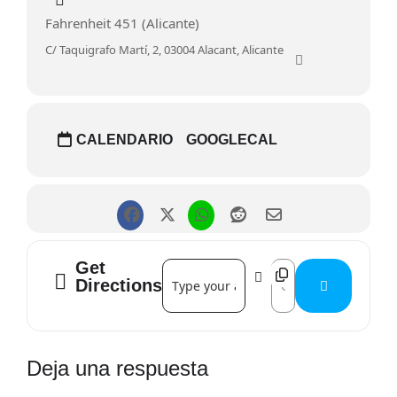
milimétrico.
Fahrenheit 451 (Alicante)
Ven a compartir tu punto de vista!
C/ Taquigrafo Martí, 2, 03004 Alacant, Alicante
✨ Recuerda que la peli se ve en casa y nos encontramos
directamente a conversar.
CALENDARIO
GOOGLECAL
Get
Address - Narrar(nos) []
Destination Address -
Directions
Interacciones
Deja una respuesta