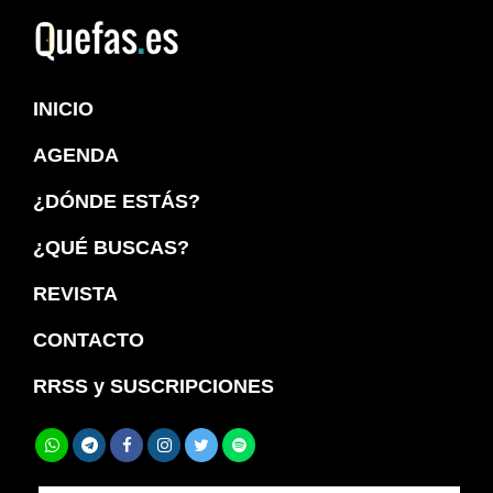
Saltar
Saltar
a
al
Quefas
la
contenido
INICIO
navegación
principal
principal
AGENDA
¿DÓNDE ESTÁS?
¿QUÉ BUSCAS?
REVISTA
CONTACTO
RRSS y SUSCRIPCIONES
Buscar