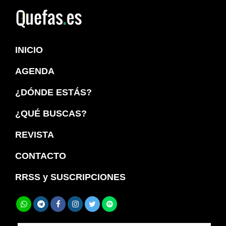
Saltar
Saltar
a
al
Quefas
la
contenido
INICIO
navegación
principal
principal
AGENDA
¿DÓNDE ESTÁS?
¿QUÉ BUSCAS?
REVISTA
CONTACTO
RRSS y SUSCRIPCIONES
Buscar