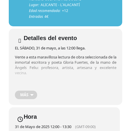
Lugar:
ALICANTE - L´ALACANTÍ
Edad recomendada:
+12
Entradas
4€
Detalles del evento
EL SÁBADO, 31 de mayo, a las 12:00 llega.
Vente a esta maravillosa lectura de obra seleccionada de la
inmortal escritora y poeta Gloria Fuertes, de la mano de
Àngels Feliu: profesora, artista, artesana y excelente
vecina.
¡Para adultas y peques desde 5 años!
Cuentos, versos, acertijos: RECITAL Y ACTIVIDADES
POÉTICAS Y CREATIVAS circularán por vuestra librería
MÁS
desde las 12 de la mañana mientras os tomáis un cafecito,
un batido o un zumitos.
Aportación: 4€ para materiales
Hora
Inscripción en la librería o redes.
31 de Mayo de 2025 12:00 - 13:30
(GMT-09:00)