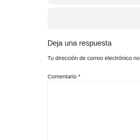
Interacciones
Deja una respuesta
con
Tu dirección de correo electrónico no
los
lectores
Comentario
*