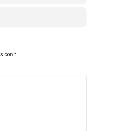
os con
*