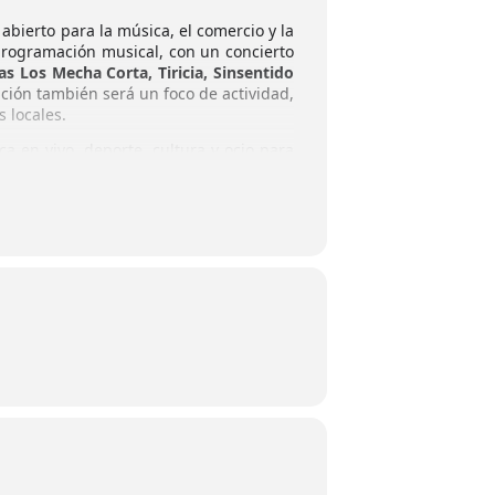
abierto para la música, el comercio y la
 programación musical, con un concierto
as Los Mecha Corta, Tiricia, Sinsentido
ción también será un foco de actividad,
 locales.
 en vivo, deporte, cultura y ocio para
dades locales. La iniciativa reafirma su
sear, participar y disfrutar de la vida