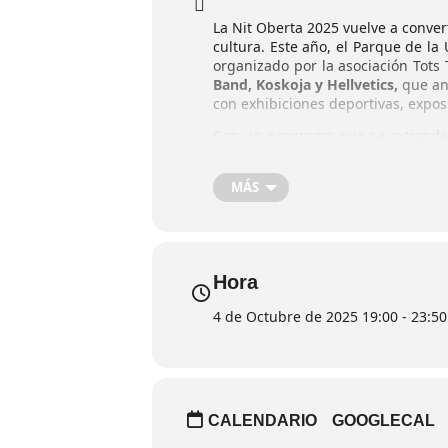
La Nit Oberta 2025 vuelve a convert
cultura. Este año, el Parque de la
organizado por la asociación Tots
Band, Koskoja y Hellvetics,
que ani
con exhibiciones deportivas, exposi
Con un programa que se extiende 
toda la ciudadanía, destacando el 
importancia como cita clave del ca
MÁS
local.
Hora
4 de Octubre de 2025 19:00 - 23:50
CALENDARIO
GOOGLECAL