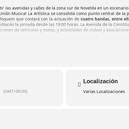
ir las avenidas y calles de la zona sur de Novelda en un escenario 
 Unión Musical La Artística se consolida como punto central de la
 Toquem que contará con la actuación de
cuatro bandas, entre ell
marán la jornada desde las 19:00 horas. La Avenida de la Constitu
ciones de vehículos y motos, y actividades de clubes y asociaciones
desde la tarde hasta la madrugada, la Nit Oberta combina música
papel de los espacios abiertos y la implicación de comercios y enti
lendario de Novelda, ofreciendo un ambiente único que invita a pa
Localización
(GMT+00:00)
Varias Localizaciones