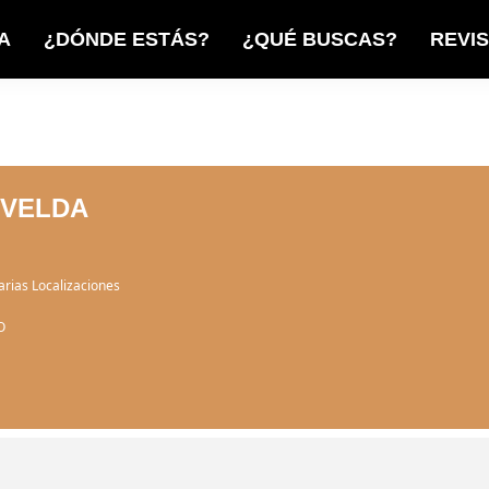
A
¿DÓNDE ESTÁS?
¿QUÉ BUSCAS?
REVI
OVELDA
arias Localizaciones
O