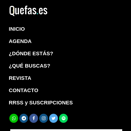
Saltar
Saltar
a
al
Quefas
la
contenido
INICIO
navegación
principal
principal
AGENDA
¿DÓNDE ESTÁS?
¿QUÉ BUSCAS?
REVISTA
CONTACTO
RRSS y SUSCRIPCIONES
Buscar