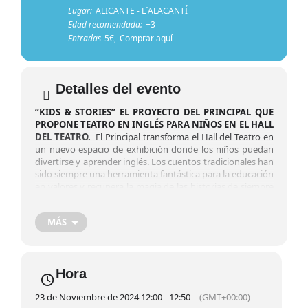
Lugar:
ALICANTE - L´ALACANTÍ
Edad recomendada:
+3
Entradas
5€,
Comprar aquí
Detalles del evento
“KIDS & STORIES” EL PROYECTO DEL PRINCIPAL QUE
PROPONE TEATRO EN INGLÉS PARA NIÑOS EN EL HALL
DEL TEATRO.
El Principal transforma el Hall del Teatro en
un nuevo espacio de exhibición donde los niños puedan
divertirse y aprender inglés. Los cuentos tradicionales han
sido siempre una herramienta fantástica para la educación
en valores y recupera la magia de las historias de siempre
y ofrece un plan irresistible para que los más pequeños los
disfruten a través de los cuentos en inglés y en un espacio
MÁS
exclusivamente transformado para ellos. El Hall del
principal se convierte en “Kids & Stories”, un espacio para
soñar, un lugar para aprender.
Interpretado por
Eva Mataix
Hora
23 de Noviembre de 2024 12:00 - 12:50
(GMT+00:00)
COMPRAR ENTRADAS AQUÍ