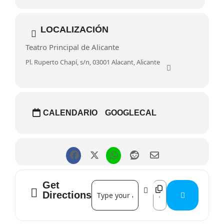
Toda la programación del Teatro Principal
AQUÍ
LOCALIZACIÓN
Teatro Principal de Alicante
Pl. Ruperto Chapí, s/n, 03001 Alacant, Alicante
CALENDARIO
GOOGLECAL
Get
Address - Nobody wants to play with me
Destination Address 
Directions