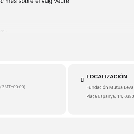
c més sobre el vaig veure"
coi)
LOCALIZACIÓN
(GMT+00:00)
Fundación Mutua Levan
Plaça Espanya, 14, 03801