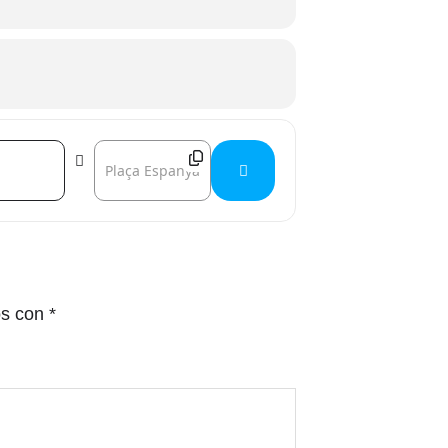
Destination Address - Conferència "Coneix un poc més
os con
*