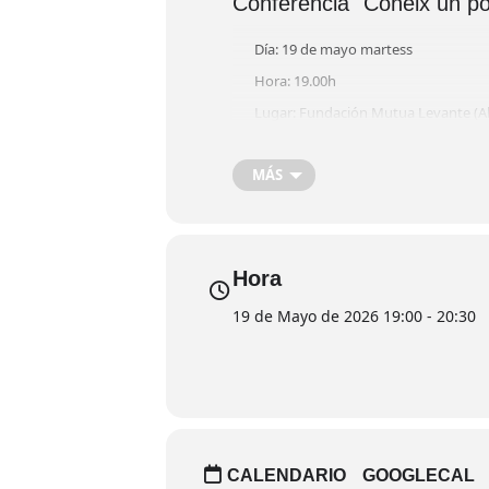
Conferència "Coneix un po
Día: 19 de mayo martess
Hora: 19.00h
Lugar: Fundación Mutua Levante (Al
CONFERENCIA
MÁS
Entrada Libre hasta completar aforo
Hora
19 de Mayo de 2026 19:00 - 20:30
CALENDARIO
GOOGLECAL