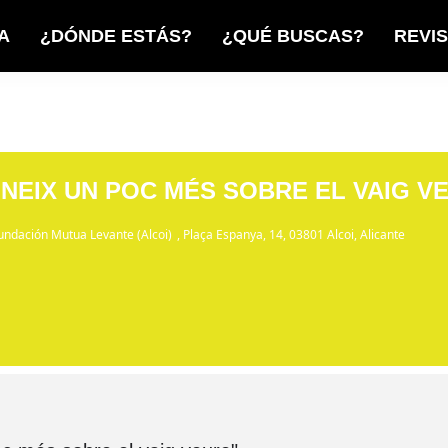
A
¿DÓNDE ESTÁS?
¿QUÉ BUSCAS?
REVI
NEIX UN POC MÉS SOBRE EL VAIG V
undación Mutua Levante (Alcoi)
, Plaça Espanya, 14, 03801 Alcoi, Alicante