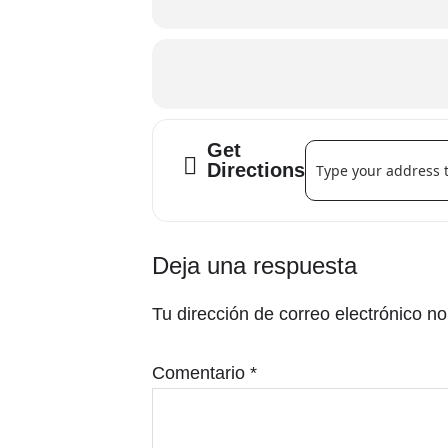
Conferència "Coneix un poc més s
- Roberto Serapio (Vinosensis)
- Tono Belda (Universitat d'Alacant)
Get
Address - Conferència
Directions
Es farà una xicoteta degustació
Interacciones
Deja una respuesta
con
Tu dirección de correo electrónico no
los
lectores
Comentario
*