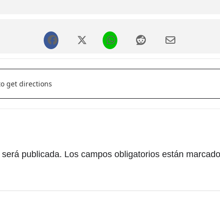
obre el vaig veure"
 "Coneix un poc més sobre el vaig veure" []
 será publicada.
Los campos obligatorios están marcad