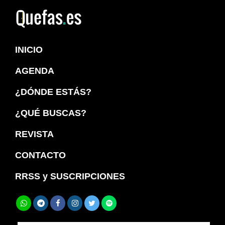
Saltar
Saltar
a
al
Quefas
la
contenido
INICIO
navegación
principal
principal
AGENDA
¿DÓNDE ESTÁS?
¿QUÉ BUSCAS?
REVISTA
CONTACTO
RRSS y SUSCRIPCIONES
Buscar