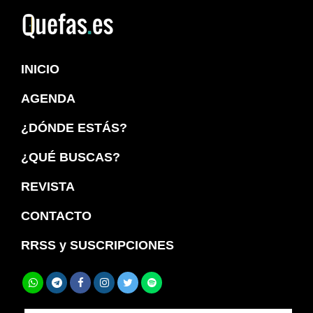
Saltar
Saltar
a
al
Quefas
la
contenido
INICIO
navegación
principal
principal
AGENDA
¿DÓNDE ESTÁS?
¿QUÉ BUSCAS?
REVISTA
CONTACTO
RRSS y SUSCRIPCIONES
Buscar