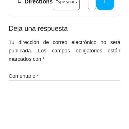
Directions
Toda la programación del Teatro Principal
AQUÍ
Interacciones
Deja una respuesta
con
Tu dirección de correo electrónico no será
los
publicada.
Los campos obligatorios están
lectores
marcados con
*
Comentario
*