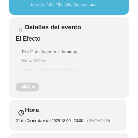
Entradas
12€,
18€,
25€,
Comprar aquí
Detalles del evento
El Efecto
Día: 21 de diciembre, domingo
Hora: 18.00h
Lugar: Teatro Principal de Alicante
TEATRO
MÁS
Entradas: Patio y club 25 €/Palco corrido 18 €/
Anfiteatro 12 €
comprar
Hora
El barbero de
21 de Diciembre de 2025 18:00 - 20:00
(GMT+00:00)