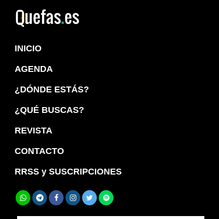
Saltar
Saltar
a
al
Quefas
la
contenido
INICIO
navegación
principal
principal
AGENDA
¿DÓNDE ESTÁS?
¿QUÉ BUSCAS?
REVISTA
CONTACTO
RRSS y SUSCRIPCIONES
Buscar