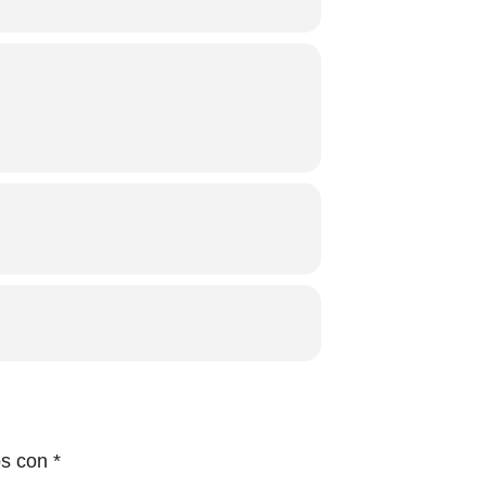
os con
*